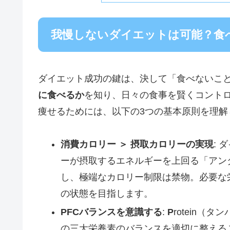
我慢しないダイエットは可能？食
ダイエット成功の鍵は、決して「食べないこ
に食べるか
を知り、日々の食事を賢くコント
痩せるためには、以下の3つの基本原則を理解
消費カロリー ＞ 摂取カロリーの実現
:
ーが摂取するエネルギーを上回る「アン
し、極端なカロリー制限は禁物。必要な
の状態を目指します。
PFCバランスを意識する
:
P
rotein（タ
の三大栄養素のバランスを適切に整える