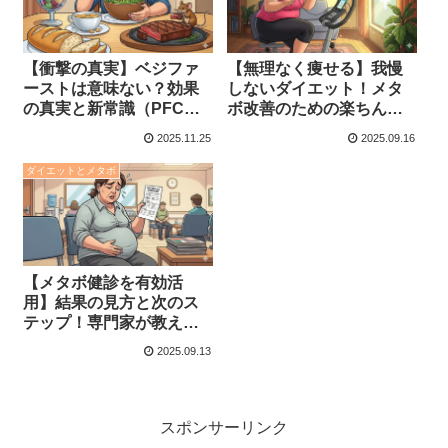
【衝撃の真実】ベジファ
【無理なく痩せる】我慢
ーストは意味ない？効果
しないダイエット！メタ
の真実と新常識（PFCフ
ボ改善のための楽ちん習
ァースト）の食べ方
慣チェンジ
2025.11.25
2025.09.16
ダイエットとメタボ
【メタボ健診を有効活
用】結果の見方と次のス
テップ！専門家が教える
健康への道
2025.09.13
スポンサーリンク