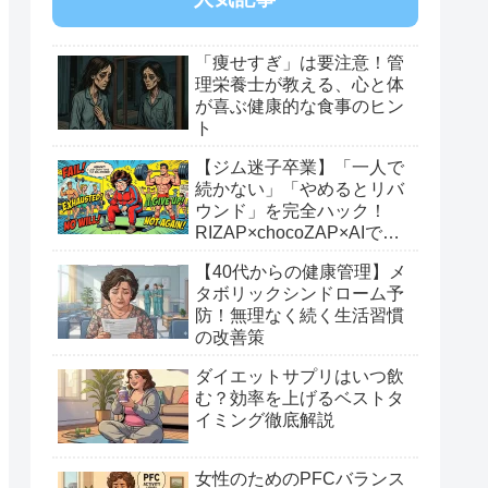
「痩せすぎ」は要注意！管
理栄養士が教える、心と体
が喜ぶ健康的な食事のヒン
ト
【ジム迷子卒業】「一人で
続かない」「やめるとリバ
ウンド」を完全ハック！
RIZAP×chocoZAP×AIで繋
ぐ最強のダイエットロード
【40代からの健康管理】メ
マップ
タボリックシンドローム予
防！無理なく続く生活習慣
の改善策
ダイエットサプリはいつ飲
む？効率を上げるベストタ
イミング徹底解説
女性のためのPFCバランス