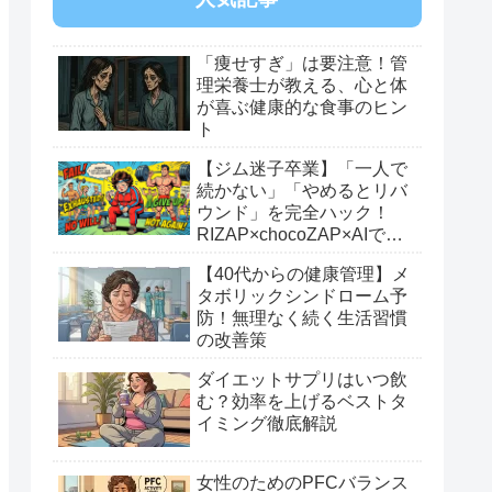
「痩せすぎ」は要注意！管
理栄養士が教える、心と体
が喜ぶ健康的な食事のヒン
ト
【ジム迷子卒業】「一人で
続かない」「やめるとリバ
ウンド」を完全ハック！
RIZAP×chocoZAP×AIで繋
ぐ最強のダイエットロード
【40代からの健康管理】メ
マップ
タボリックシンドローム予
防！無理なく続く生活習慣
の改善策
ダイエットサプリはいつ飲
む？効率を上げるベストタ
イミング徹底解説
女性のためのPFCバランス