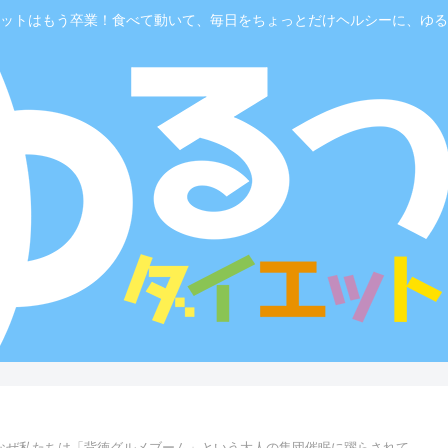
ットはもう卒業！食べて動いて、毎日をちょっとだけヘルシーに、ゆる
なぜ私たちは「背徳グルメブーム」という大人の集団催眠に躍らされて